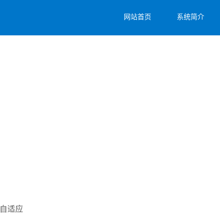
网站首页
系统简介
响应式网站模板
让你轻松打造属于自己的炫酷网站
机自适应