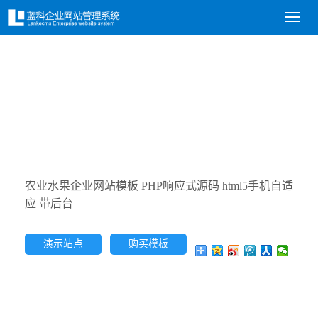
导
航
菜
单
响应式网站模板
让你轻松打造属于自己的炫酷网站
农业水果企业网站模板 PHP响应式源码 html5手机自适
应 带后台
演示站点
购买模板